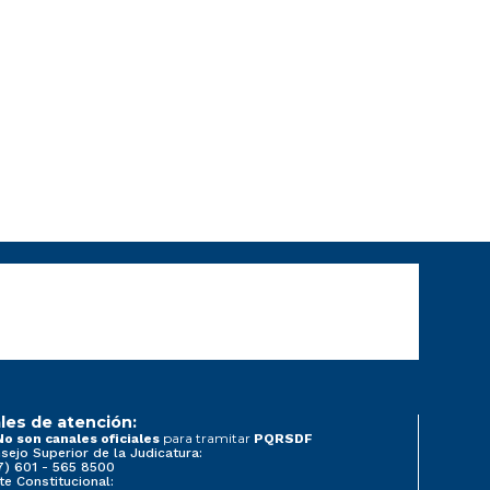
les de atención:
para tramitar
No son canales oficiales
PQRSDF
sejo Superior de la Judicatura:
7) 601 - 565 8500
te Constitucional: