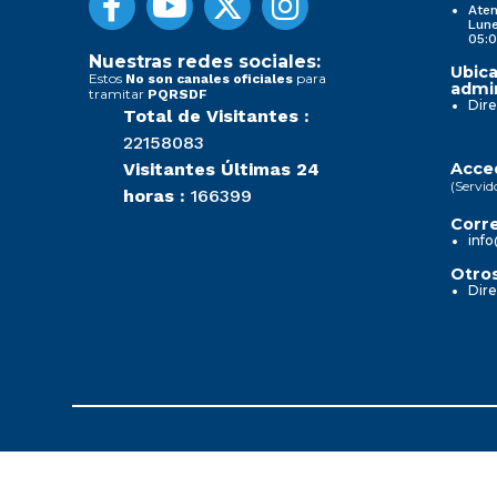
Aten
Lune
05:0
Nuestras redes sociales:
Ubica
Estos
para
No son canales oficiales
admin
tramitar
PQRSDF
Dire
Total de Visitantes :
22158083
Visitantes Últimas 24
Acced
(Servid
horas :
166399
Corre
info
Otros
Dire