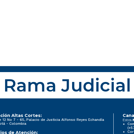
Rama Judicial
ción Altas Cortes:
Cana
e 12 No 7 - 65, Palacio de Justicia Alfonso Reyes Echandía
Estos
otá - Colombia
Con
(+5
Cor
ios de Atención: