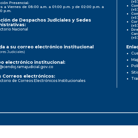
(+5
ción Presencial:
Con
s a Viernes de 08:00 a.m. a 01:00 p.m. y de 02:00 p.m. a
(+5
0 p.m.
Com
(+5
ción de Despachos Judiciales y Sedes
Cor
istrativas:
(+5
ctorio Nacional
Dir
Car
(+5
a a su correo electrónico institucional
Enla
ores Judiciales)
Cue
Map
o electrónico institucional:
Pol
@cendoj.ramajudicial.gov.co
Sit
 Correos electrónicos:
Tra
ctorio de Correos Electrónicos Institucionales