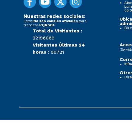
Aten
Lune
05:0
Nuestras redes sociales:
Ubica
Estos
para
No son canales oficiales
admin
tramitar
PQRSDF
Dire
Total de Visitantes :
22196069
Visitantes Últimas 24
Acced
(Servid
horas :
99721
Corre
info
Otros
Dire