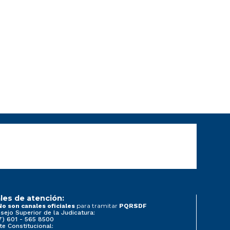
les de atención:
para tramitar
No son canales oficiales
PQRSDF
sejo Superior de la Judicatura:
7) 601 - 565 8500
te Constitucional: