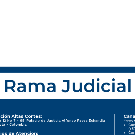
Rama Judicial
ción Altas Cortes:
Cana
e 12 No 7 - 65, Palacio de Justicia Alfonso Reyes Echandía
Estos
otá - Colombia
Con
(+5
Cor
ios de Atención: