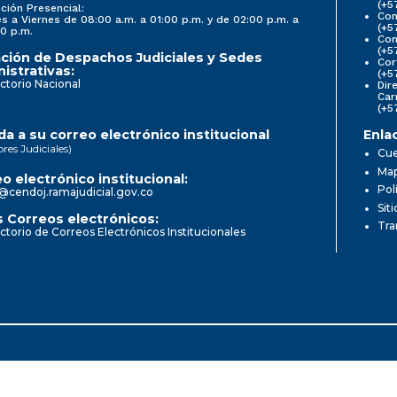
(+5
ción Presencial:
Con
s a Viernes de 08:00 a.m. a 01:00 p.m. y de 02:00 p.m. a
(+5
0 p.m.
Com
(+5
ción de Despachos Judiciales y Sedes
Cor
istrativas:
(+5
ctorio Nacional
Dir
Car
(+5
a a su correo electrónico institucional
Enla
ores Judiciales)
Cue
Map
o electrónico institucional:
Pol
@cendoj.ramajudicial.gov.co
Sit
 Correos electrónicos:
Tra
ctorio de Correos Electrónicos Institucionales