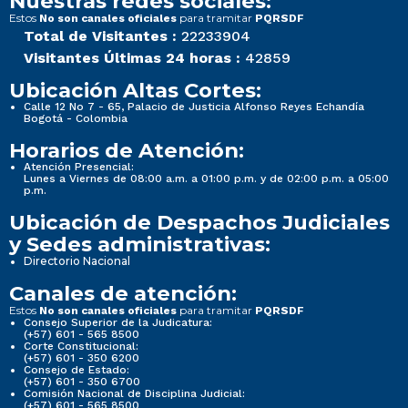
Nuestras redes sociales:
Estos
para tramitar
No son canales oficiales
PQRSDF
Total de Visitantes :
22233904
Visitantes Últimas 24 horas :
42859
Ubicación Altas Cortes:
Calle 12 No 7 - 65, Palacio de Justicia Alfonso Reyes Echandía
Bogotá - Colombia
Horarios de Atención:
Atención Presencial:
Lunes a Viernes de 08:00 a.m. a 01:00 p.m. y de 02:00 p.m. a 05:00
p.m.
Ubicación de Despachos Judiciales
y Sedes administrativas:
Directorio Nacional
Canales de atención:
Estos
para tramitar
No son canales oficiales
PQRSDF
Consejo Superior de la Judicatura:
(+57) 601 - 565 8500
Corte Constitucional:
(+57) 601 - 350 6200
Consejo de Estado:
(+57) 601 - 350 6700
Comisión Nacional de Disciplina Judicial:
(+57) 601 - 565 8500