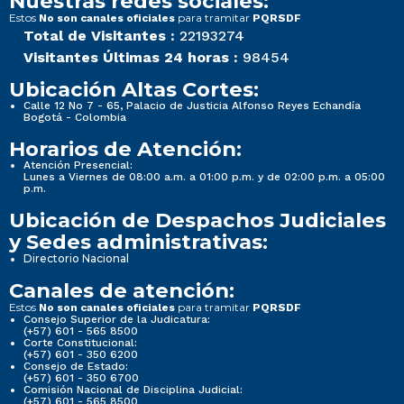
Nuestras redes sociales:
Estos
para tramitar
No son canales oficiales
PQRSDF
Total de Visitantes :
22193274
Visitantes Últimas 24 horas :
98454
Ubicación Altas Cortes:
Calle 12 No 7 - 65, Palacio de Justicia Alfonso Reyes Echandía
Bogotá - Colombia
Horarios de Atención:
Atención Presencial:
Lunes a Viernes de 08:00 a.m. a 01:00 p.m. y de 02:00 p.m. a 05:00
p.m.
Ubicación de Despachos Judiciales
y Sedes administrativas:
Directorio Nacional
Canales de atención:
Estos
para tramitar
No son canales oficiales
PQRSDF
Consejo Superior de la Judicatura:
(+57) 601 - 565 8500
Corte Constitucional:
(+57) 601 - 350 6200
Consejo de Estado:
(+57) 601 - 350 6700
Comisión Nacional de Disciplina Judicial:
(+57) 601 - 565 8500