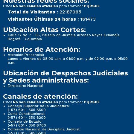
Nuestras redes sociales:
Estos
para tramitar
No son canales oficiales
PQRSDF
Total de Visitantes :
22187065
Visitantes Últimas 24 horas :
161473
Ubicación Altas Cortes:
Calle 12 No 7 - 65, Palacio de Justicia Alfonso Reyes Echandía
Bogotá - Colombia
Horarios de Atención:
Atención Presencial:
Lunes a Viernes de 08:00 a.m. a 01:00 p.m. y de 02:00 p.m. a 05:00
p.m.
Ubicación de Despachos Judiciales
y Sedes administrativas:
Directorio Nacional
Canales de atención:
Estos
para tramitar
No son canales oficiales
PQRSDF
Consejo Superior de la Judicatura:
(+57) 601 - 565 8500
Corte Constitucional:
(+57) 601 - 350 6200
Consejo de Estado:
(+57) 601 - 350 6700
Comisión Nacional de Disciplina Judicial:
(+57) 601 - 565 8500