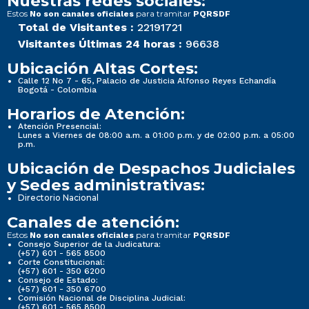
Nuestras redes sociales:
Estos
para tramitar
No son canales oficiales
PQRSDF
Total de Visitantes :
22191721
Visitantes Últimas 24 horas :
96638
Ubicación Altas Cortes:
Calle 12 No 7 - 65, Palacio de Justicia Alfonso Reyes Echandía
Bogotá - Colombia
Horarios de Atención:
Atención Presencial:
Lunes a Viernes de 08:00 a.m. a 01:00 p.m. y de 02:00 p.m. a 05:00
p.m.
Ubicación de Despachos Judiciales
y Sedes administrativas:
Directorio Nacional
Canales de atención:
Estos
para tramitar
No son canales oficiales
PQRSDF
Consejo Superior de la Judicatura:
(+57) 601 - 565 8500
Corte Constitucional:
(+57) 601 - 350 6200
Consejo de Estado:
(+57) 601 - 350 6700
Comisión Nacional de Disciplina Judicial:
(+57) 601 - 565 8500