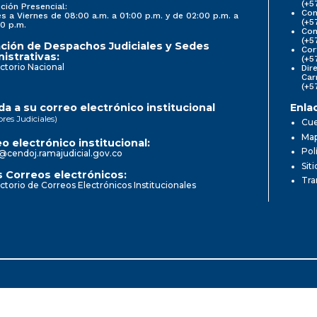
(+5
ción Presencial:
Con
s a Viernes de 08:00 a.m. a 01:00 p.m. y de 02:00 p.m. a
(+5
0 p.m.
Com
(+5
ción de Despachos Judiciales y Sedes
Cor
istrativas:
(+5
ctorio Nacional
Dir
Car
(+5
a a su correo electrónico institucional
Enla
ores Judiciales)
Cue
Map
o electrónico institucional:
Pol
@cendoj.ramajudicial.gov.co
Sit
 Correos electrónicos:
Tra
ctorio de Correos Electrónicos Institucionales