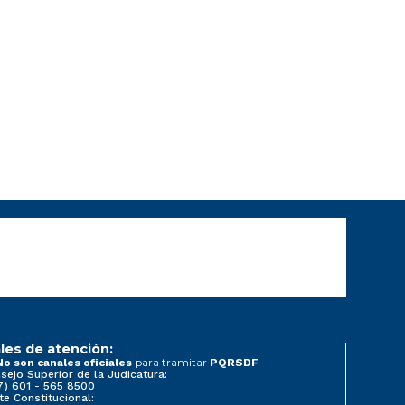
les de atención:
para tramitar
No son canales oficiales
PQRSDF
sejo Superior de la Judicatura:
7) 601 - 565 8500
te Constitucional: