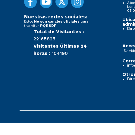
Aten
Lune
05:0
Nuestras redes sociales:
Ubica
Estos
para
No son canales oficiales
admin
tramitar
PQRSDF
Dire
Total de Visitantes :
22165825
Visitantes Últimas 24
Acced
(Servid
horas :
104190
Corre
info
Otros
Dire