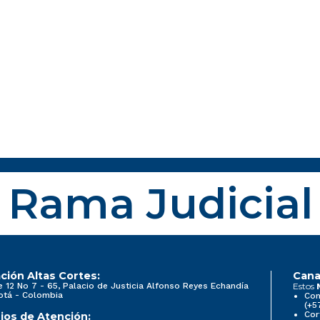
Rama Judicial
ción Altas Cortes:
Cana
e 12 No 7 - 65, Palacio de Justicia Alfonso Reyes Echandía
Estos
otá - Colombia
Con
(+5
Cor
ios de Atención: