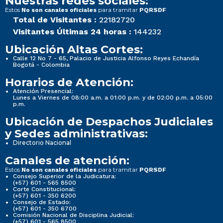
Nuestras redes sociales:
Estos
para tramitar
No son canales oficiales
PQRSDF
Total de Visitantes :
22182720
Visitantes Últimas 24 horas :
144232
Ubicación Altas Cortes:
Calle 12 No 7 - 65, Palacio de Justicia Alfonso Reyes Echandía
Bogotá - Colombia
Horarios de Atención:
Atención Presencial:
Lunes a Viernes de 08:00 a.m. a 01:00 p.m. y de 02:00 p.m. a 05:00
p.m.
Ubicación de Despachos Judiciales
y Sedes administrativas:
Directorio Nacional
Canales de atención:
Estos
para tramitar
No son canales oficiales
PQRSDF
Consejo Superior de la Judicatura:
(+57) 601 - 565 8500
Corte Constitucional:
(+57) 601 - 350 6200
Consejo de Estado:
(+57) 601 - 350 6700
Comisión Nacional de Disciplina Judicial:
(+57) 601 - 565 8500