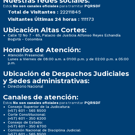
Nuestras redes sociales:
Estos
para tramitar
No son canales oficiales
PQRSDF
Total de Visitantes :
22211845
Visitantes Últimas 24 horas :
111173
Ubicación Altas Cortes:
Calle 12 No 7 - 65, Palacio de Justicia Alfonso Reyes Echandía
Bogotá - Colombia
Horarios de Atención:
Atención Presencial:
Lunes a Viernes de 08:00 a.m. a 01:00 p.m. y de 02:00 p.m. a 05:00
p.m.
Ubicación de Despachos Judiciales
y Sedes administrativas:
Directorio Nacional
Canales de atención:
Estos
para tramitar
No son canales oficiales
PQRSDF
Consejo Superior de la Judicatura:
(+57) 601 - 565 8500
Corte Constitucional:
(+57) 601 - 350 6200
Consejo de Estado:
(+57) 601 - 350 6700
Comisión Nacional de Disciplina Judicial:
(+57) 601 - 565 8500