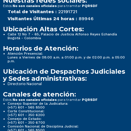
Nuestras redes sociales:
Estos
para tramitar
No son canales oficiales
PQRSDF
Total de Visitantes :
22191721
Visitantes Últimas 24 horas :
89946
Ubicación Altas Cortes:
Calle 12 No 7 - 65, Palacio de Justicia Alfonso Reyes Echandía
Bogotá - Colombia
Horarios de Atención:
Atención Presencial:
Lunes a Viernes de 08:00 a.m. a 01:00 p.m. y de 02:00 p.m. a 05:00
p.m.
Ubicación de Despachos Judiciales
y Sedes administrativas:
Directorio Nacional
Canales de atención:
Estos
para tramitar
No son canales oficiales
PQRSDF
Consejo Superior de la Judicatura:
(+57) 601 - 565 8500
Corte Constitucional:
(+57) 601 - 350 6200
Consejo de Estado:
(+57) 601 - 350 6700
Comisión Nacional de Disciplina Judicial:
(+57) 601 - 565 8500