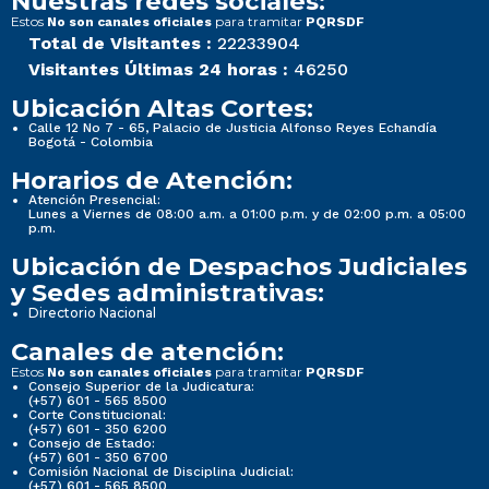
Nuestras redes sociales:
Estos
para tramitar
No son canales oficiales
PQRSDF
Total de Visitantes :
22233904
Visitantes Últimas 24 horas :
46250
Ubicación Altas Cortes:
Calle 12 No 7 - 65, Palacio de Justicia Alfonso Reyes Echandía
Bogotá - Colombia
Horarios de Atención:
Atención Presencial:
Lunes a Viernes de 08:00 a.m. a 01:00 p.m. y de 02:00 p.m. a 05:00
p.m.
Ubicación de Despachos Judiciales
y Sedes administrativas:
Directorio Nacional
Canales de atención:
Estos
para tramitar
No son canales oficiales
PQRSDF
Consejo Superior de la Judicatura:
(+57) 601 - 565 8500
Corte Constitucional:
(+57) 601 - 350 6200
Consejo de Estado:
(+57) 601 - 350 6700
Comisión Nacional de Disciplina Judicial:
(+57) 601 - 565 8500