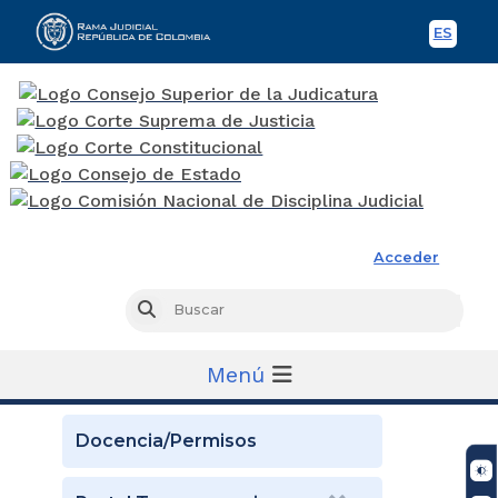
ES
Spani
Rama Judicial
Acceder
Busc
Buscar
Menú
Docencia/Permisos