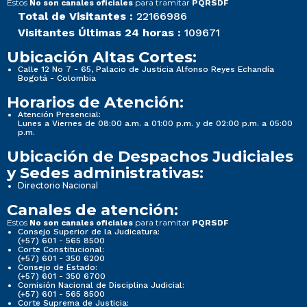
Estos
para tramitar
No son canales oficiales
PQRSDF
Total de Visitantes :
22166986
Visitantes Últimas 24 horas :
109671
Ubicación Altas Cortes:
Calle 12 No 7 - 65, Palacio de Justicia Alfonso Reyes Echandía
Bogotá - Colombia
Horarios de Atención:
Atención Presencial:
Lunes a Viernes de 08:00 a.m. a 01:00 p.m. y de 02:00 p.m. a 05:00
p.m.
Ubicación de Despachos Judiciales
y Sedes administrativas:
Directorio Nacional
Canales de atención:
Estos
para tramitar
No son canales oficiales
PQRSDF
Consejo Superior de la Judicatura:
(+57) 601 - 565 8500
Corte Constitucional:
(+57) 601 - 350 6200
Consejo de Estado:
(+57) 601 - 350 6700
Comisión Nacional de Disciplina Judicial:
(+57) 601 - 565 8500
Corte Suprema de Justicia: