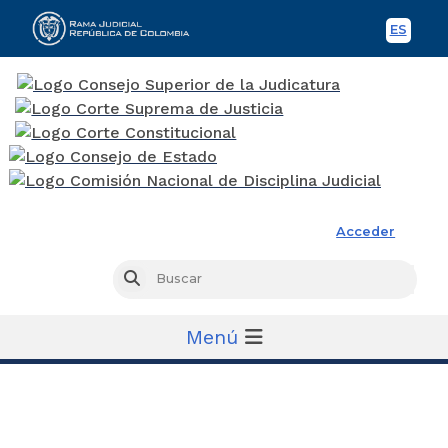
ES
Spani
Rama Judicial
Acceder
Busc
Buscar
Menú
Tribunal Superior de Antioquia