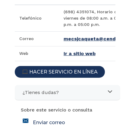
(698) 4351074, Horario de Atenci
Telefónico
viernes de 08:00 a.m. a 01:00 p.m
p.m. a 05:00 p.m.
mecsjcaqueta@cendoj.ramaju
Correo
Ir a sitio web
Web
HACER SERVICIO EN LÍNEA
ICON
¿Tienes dudas?
Sobre este servicio o consulta
icon
Enviar correo