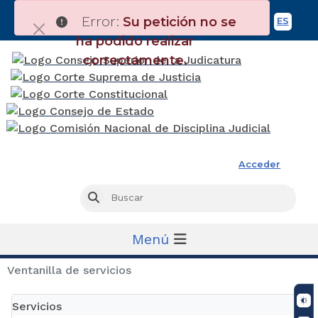
Error:
Su petición no se
ES
Spani
ha podido realizar
correctamente.
Rama Judicial
Acceder
Busc
Buscar
Menú
Ventanilla de servicios
Servicios