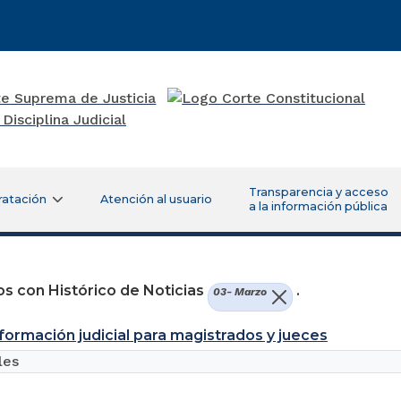
Transparencia y acceso
ratación
Atención al usuario
a la información pública
s con Histórico de Noticias
.
03- Marzo
formación judicial para magistrados y jueces
les