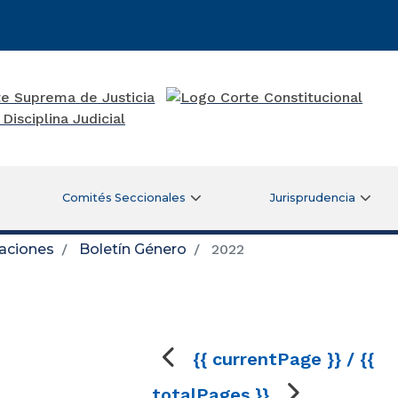
Comités Seccionales
Jurisprudencia
caciones
Boletín Género
2022
{{ currentPage }} / {{
totalPages }}