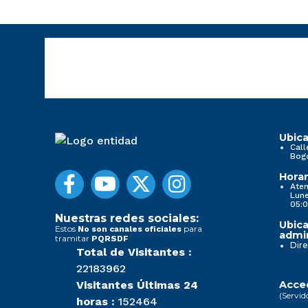
Ubica
Call
Bog
Horar
Aten
Lune
05:0
Nuestras redes sociales:
Ubica
Estos
para
No son canales oficiales
admin
tramitar
PQRSDF
Dire
Total de Visitantes :
22183962
Visitantes Últimas 24
Acced
(Servid
horas :
152464