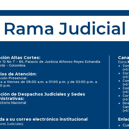
Rama Judicial
ción Altas Cortes:
Cana
e 12 No 7 - 65, Palacio de Justicia Alfonso Reyes Echandía
Estos
otá - Colombia
Con
(+5
Cor
ios de Atención:
(+5
ción Presencial:
Con
s a Viernes de 08:00 a.m. a 01:00 p.m. y de 02:00 p.m. a
(+5
0 p.m.
Com
(+5
ción de Despachos Judiciales y Sedes
Cor
istrativas:
(+5
ctorio Nacional
Dir
Car
(+5
a a su correo electrónico institucional
Enla
ores Judiciales)
Cue