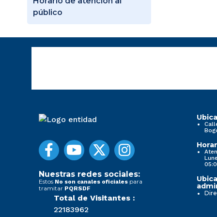
Horario de atención al
público
Ubica
Call
Bog
Horar
Aten
Lune
05:0
Nuestras redes sociales:
Ubica
Estos
para
No son canales oficiales
admin
tramitar
PQRSDF
Dire
Total de Visitantes :
22183962