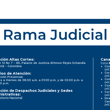
Rama Judicial
ción Altas Cortes:
Cana
e 12 No 7 - 65, Palacio de Justicia Alfonso Reyes Echandía
Estos
otá - Colombia
Con
(+5
Cor
ios de Atención:
(+5
ción Presencial:
Con
s a Viernes de 08:00 a.m. a 01:00 p.m. y de 02:00 p.m. a
(+5
0 p.m.
Com
(+5
ción de Despachos Judiciales y Sedes
Cor
istrativas:
(+5
ctorio Nacional
Dir
Car
(+5