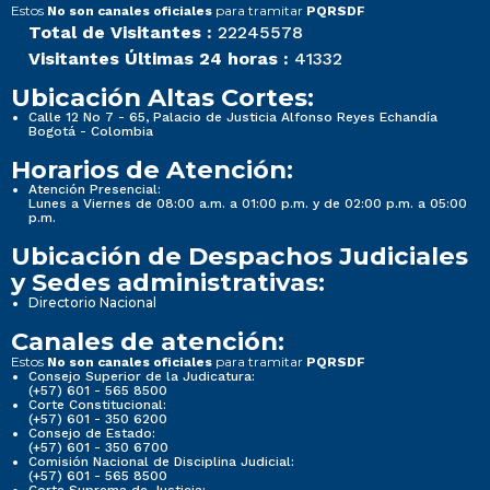
Estos
para tramitar
No son canales oficiales
PQRSDF
Total de Visitantes :
22245578
Visitantes Últimas 24 horas :
41332
Ubicación Altas Cortes:
Calle 12 No 7 - 65, Palacio de Justicia Alfonso Reyes Echandía
Bogotá - Colombia
Horarios de Atención:
Atención Presencial:
Lunes a Viernes de 08:00 a.m. a 01:00 p.m. y de 02:00 p.m. a 05:00
p.m.
Ubicación de Despachos Judiciales
y Sedes administrativas:
Directorio Nacional
Canales de atención:
Estos
para tramitar
No son canales oficiales
PQRSDF
Consejo Superior de la Judicatura:
(+57) 601 - 565 8500
Corte Constitucional:
(+57) 601 - 350 6200
Consejo de Estado:
(+57) 601 - 350 6700
Comisión Nacional de Disciplina Judicial:
(+57) 601 - 565 8500
Corte Suprema de Justicia: