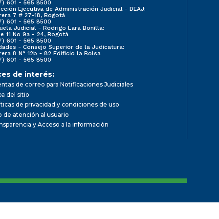
7) 601 - 565 8500
ección Ejecutiva de Administración Judicial - DEAJ:
rera 7 # 27-18, Bogotá
7) 601 - 565 8500
uela Judicial - Rodrigo Lara Bonilla:
le 11 No 9a - 24, Bogotá
7) 601 - 565 8500
dades - Consejo Superior de la Judicatura:
rera 8 N° 12b - 82 Edificio la Bolsa
7) 601 - 565 8500
ces de interés:
ntas de correo para Notificaciones Judiciales
a del sitio
íticas de privacidad y condiciones de uso
io de atención al usuario
nsparencia y Acceso a la información