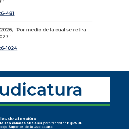
7”
6-481
26, “Por medio de la cual se retira
2027”
6-
1024
Judicatura
les de atención:
para tramitar
No son canales oficiales
PQRSDF
sejo Superior de la Judicatura: