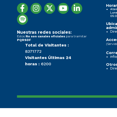
Horar
Aten
Lune
05:0
Ubica
admin
Dire
Nuestras redes sociales:
Estos
para tramitar
No son canales oficiales
Acced
PQRSDF
(Servid
Total de Visitantes :
8371772
Corre
info
Visitantes Últimas 24
horas :
6200
Otros
Dire