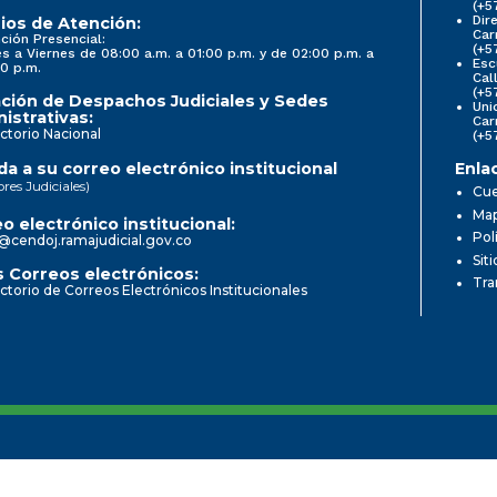
(+5
Dir
ios de Atención:
Car
ción Presencial:
(+5
s a Viernes de 08:00 a.m. a 01:00 p.m. y de 02:00 p.m. a
Esc
0 p.m.
Cal
(+5
ción de Despachos Judiciales y Sedes
Uni
istrativas:
Car
ctorio Nacional
(+5
a a su correo electrónico institucional
Enla
ores Judiciales)
Cue
Map
o electrónico institucional:
Pol
@cendoj.ramajudicial.gov.co
Sit
 Correos electrónicos:
Tra
ctorio de Correos Electrónicos Institucionales