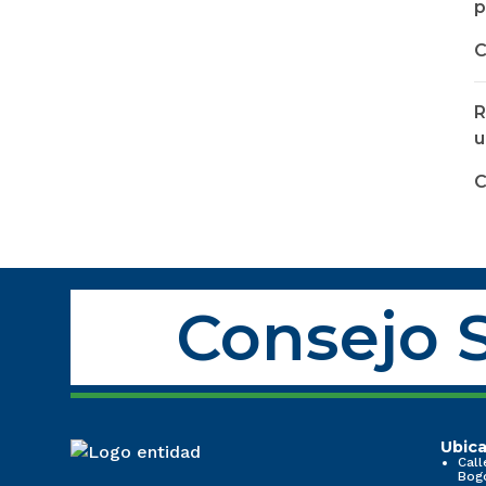
p
C
R
u
C
Consejo S
Ubica
Call
Bog