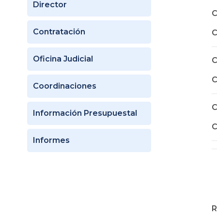
Director
C
Contratación
C
Oficina Judicial
C
C
Coordinaciones
C
Información Presupuestal
C
Informes
R