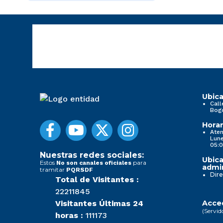
Ubica
Call
Bog
Horar
Aten
Lune
05:0
Nuestras redes sociales:
Ubica
Estos
para
No son canales oficiales
admin
tramitar
PQRSDF
Dire
Total de Visitantes :
22211845
Visitantes Últimas 24
Acced
(Servid
horas :
111173