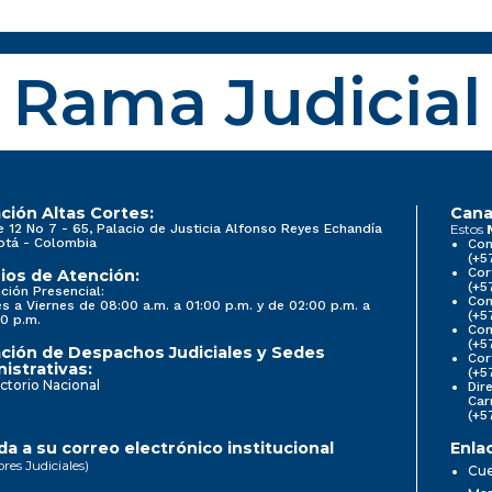
Rama Judicial
ción Altas Cortes:
Cana
e 12 No 7 - 65, Palacio de Justicia Alfonso Reyes Echandía
Estos
otá - Colombia
Con
(+5
Cor
ios de Atención:
(+5
ción Presencial:
Con
s a Viernes de 08:00 a.m. a 01:00 p.m. y de 02:00 p.m. a
(+5
0 p.m.
Com
(+5
ción de Despachos Judiciales y Sedes
Cor
istrativas:
(+5
ctorio Nacional
Dir
Car
(+5
a a su correo electrónico institucional
Enla
ores Judiciales)
Cue