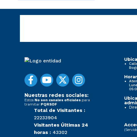
Ubica
Call
Bog
Horar
Aten
Lune
05:0
Nuestras redes sociales:
Ubica
Estos
para
No son canales oficiales
admin
tramitar
PQRSDF
Dire
Total de Visitantes :
22233904
Visitantes Últimas 24
Acced
(Servid
horas :
43302