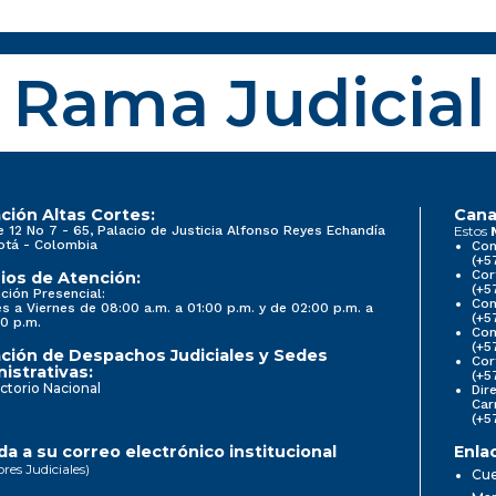
Rama Judicial
ción Altas Cortes:
Cana
e 12 No 7 - 65, Palacio de Justicia Alfonso Reyes Echandía
Estos
otá - Colombia
Con
(+5
Cor
ios de Atención:
(+5
ción Presencial:
Con
s a Viernes de 08:00 a.m. a 01:00 p.m. y de 02:00 p.m. a
(+5
0 p.m.
Com
(+5
ción de Despachos Judiciales y Sedes
Cor
istrativas:
(+5
ctorio Nacional
Dir
Car
(+5
a a su correo electrónico institucional
Enla
ores Judiciales)
Cue