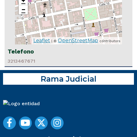
+
−
Leaflet
OpenStreetMap
| ©
contributors
Telefono
3213467671
Rama Judicial