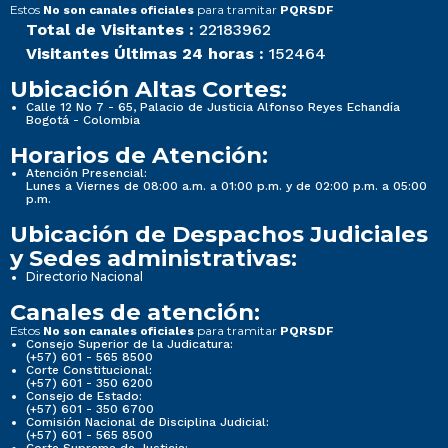
Estos
para tramitar
No son canales oficiales
PQRSDF
Total de Visitantes :
22183962
Visitantes Últimas 24 horas :
152464
Ubicación Altas Cortes:
Calle 12 No 7 - 65, Palacio de Justicia Alfonso Reyes Echandía
Bogotá - Colombia
Horarios de Atención:
Atención Presencial:
Lunes a Viernes de 08:00 a.m. a 01:00 p.m. y de 02:00 p.m. a 05:00
p.m.
Ubicación de Despachos Judiciales
y Sedes administrativas:
Directorio Nacional
Canales de atención:
Estos
para tramitar
No son canales oficiales
PQRSDF
Consejo Superior de la Judicatura:
(+57) 601 - 565 8500
Corte Constitucional:
(+57) 601 - 350 6200
Consejo de Estado:
(+57) 601 - 350 6700
Comisión Nacional de Disciplina Judicial:
(+57) 601 - 565 8500
Corte Suprema de Justicia: