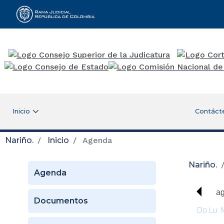
Rama Judicial
Inicio
Contáct
Nariño.
Inicio
Agenda
Nariño.
Agenda
ag
Documentos
Do
Lu