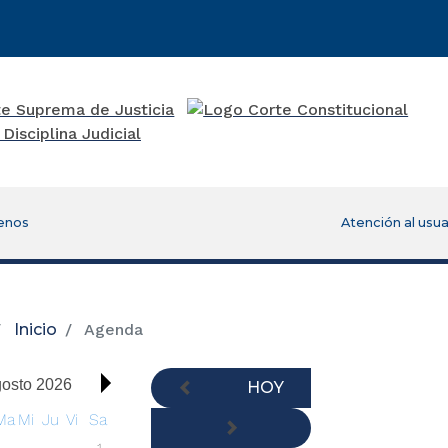
enos
Atención al usua
00:00
01:00
Inicio
Agenda
02:00
osto 2026
HOY
03:00
Ma
Mi
Ju
Vi
Sa
04:00
1