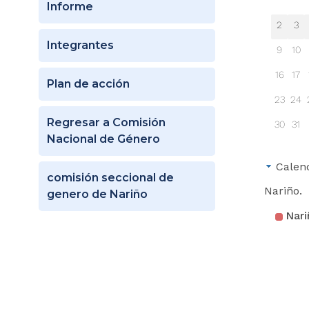
Informe
2
3
Integrantes
9
10
16
17
Plan de acción
23
24
Regresar a Comisión
30
31
Nacional de Género
Calen
comisión seccional de
Nariño.
genero de Nariño
Nari