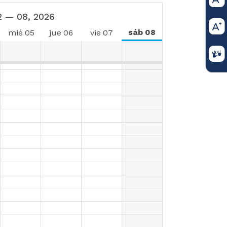
2 — 08, 2026
sáb
08
mié
05
jue
06
vie
07