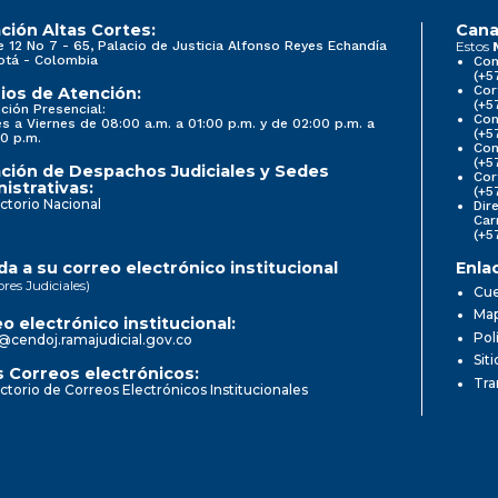
ción Altas Cortes:
Cana
22:00
e 12 No 7 - 65, Palacio de Justicia Alfonso Reyes Echandía
Estos
otá - Colombia
Con
(+5
Cor
ios de Atención:
23:00
(+5
ción Presencial:
Con
s a Viernes de 08:00 a.m. a 01:00 p.m. y de 02:00 p.m. a
(+5
0 p.m.
Com
(+5
ción de Despachos Judiciales y Sedes
Cor
istrativas:
(+5
ctorio Nacional
Dir
Car
(+5
a a su correo electrónico institucional
Enla
ores Judiciales)
Cue
Map
o electrónico institucional:
Pol
@cendoj.ramajudicial.gov.co
Sit
 Correos electrónicos:
Tra
ctorio de Correos Electrónicos Institucionales