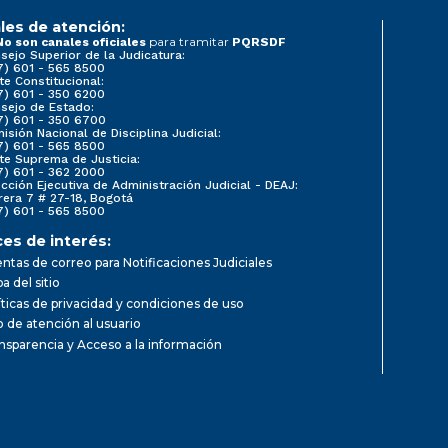
les de atención:
para tramitar
No son canales oficiales
PQRSDF
sejo Superior de la Judicatura:
7) 601 - 565 8500
te Constitucional:
7) 601 - 350 6200
sejo de Estado:
7) 601 - 350 6700
isión Nacional de Disciplina Judicial:
7) 601 - 565 8500
te Suprema de Justicia:
7) 601 - 362 2000
ección Ejecutiva de Administración Judicial - DEAJ:
rera 7 # 27-18, Bogotá
7) 601 - 565 8500
ces de interés:
ntas de correo para Notificaciones Judiciales
a del sitio
íticas de privacidad y condiciones de uso
io de atención al usuario
nsparencia y Acceso a la información