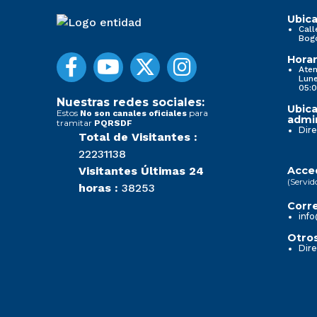
Ubica
Call
Bog
Horar
Aten
Lune
05:0
Nuestras redes sociales:
Ubica
Estos
para
No son canales oficiales
admin
tramitar
PQRSDF
Dire
Total de Visitantes :
22231138
Visitantes Últimas 24
Acced
(Servid
horas :
38253
Corre
info
Otros
Dire