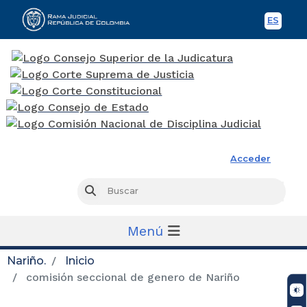
ES
Spani
Rama Judicial
Acceder
Busc
Buscar
Menú
Nariño.
Inicio
comisión seccional de genero de Nariño