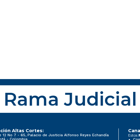
Rama Judicial
ción Altas Cortes:
Cana
e 12 No 7 - 65, Palacio de Justicia Alfonso Reyes Echandía
Estos
otá - Colombia
Con