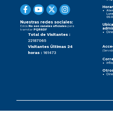
Horar
Aten
Lune
05:0
Nuestras redes sociales:
Ubica
Estos
para
No son canales oficiales
admin
tramitar
PQRSDF
Dire
Total de Visitantes :
22187065
Visitantes Últimas 24
Acced
(Servid
horas :
161473
Corre
info
Otros
Dire