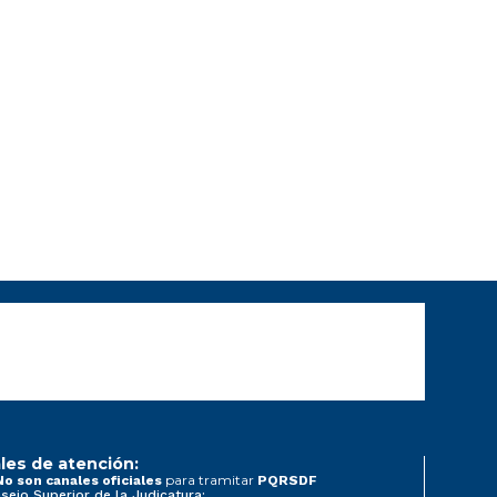
les de atención:
para tramitar
No son canales oficiales
PQRSDF
sejo Superior de la Judicatura: