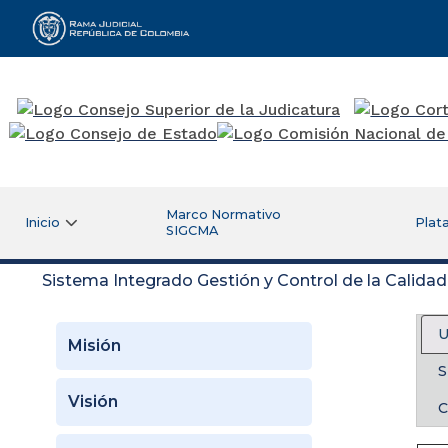
Rama Judicial
Marco Normativo
Inicio
Plat
SIGCMA
Sistema Integrado Gestión y Control de la Calida
U
Misión
S
Visión
C