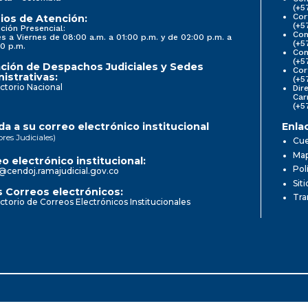
(+5
Cor
ios de Atención:
(+5
ción Presencial:
Con
s a Viernes de 08:00 a.m. a 01:00 p.m. y de 02:00 p.m. a
(+5
0 p.m.
Com
(+5
ción de Despachos Judiciales y Sedes
Cor
istrativas:
(+5
ctorio Nacional
Dir
Car
(+5
a a su correo electrónico institucional
Enla
ores Judiciales)
Cue
Map
o electrónico institucional:
Pol
@cendoj.ramajudicial.gov.co
Sit
 Correos electrónicos:
Tra
ctorio de Correos Electrónicos Institucionales