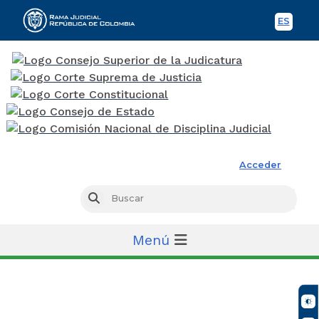
ES
Spani
Rama Judicial
Acceder
Busc
Buscar
Menú