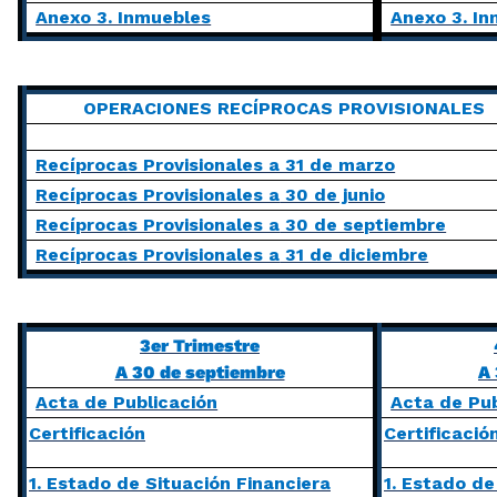
Anexo 3. Inmuebles
Anexo 3. I
OPERACIONES RECÍPROCAS PROVISIONALES
Recíprocas Provisionales a 31 de marzo
Recíprocas Provisionales a
30 de junio
Recíprocas Provisionales a
30 de septiembre
Recíprocas Provisionales a
31 de diciembre
3er Trimestre
A 30 de septiembre
A 
Acta de Publicación
Acta de Pub
Certificación
Certificació
1. Estado de Situación Financiera
1. Estado de