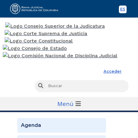
ES
Spani
Rama Judicial
Acceder
Busc
Buscar
Menú
Agenda