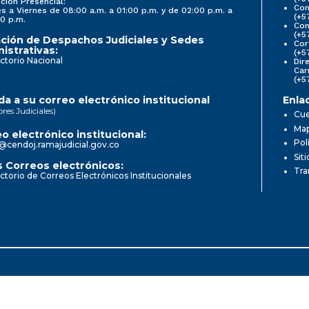
ción Presencial:
Con
s a Viernes de 08:00 a.m. a 01:00 p.m. y de 02:00 p.m. a
(+5
0 p.m.
Com
(+5
ción de Despachos Judiciales y Sedes
Cor
istrativas:
(+5
ctorio Nacional
Dir
Car
(+5
a a su correo electrónico institucional
Enla
ores Judiciales)
Cue
Map
o electrónico institucional:
Pol
@cendoj.ramajudicial.gov.co
Sit
 Correos electrónicos:
Tra
ctorio de Correos Electrónicos Institucionales