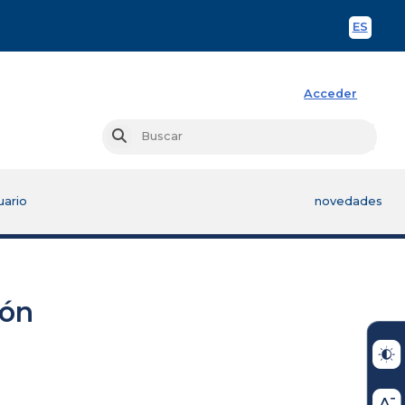
ES
Spani
Acceder
Busc
Buscar
uario
novedades
ión