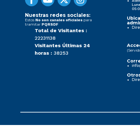
Aten
Lune
05:0
Nuestras redes sociales:
Ubica
Estos
para
No son canales oficiales
admin
tramitar
PQRSDF
Dire
Total de Visitantes :
22231138
Visitantes Últimas 24
Acced
(Servid
horas :
38253
Corre
info
Otros
Dire