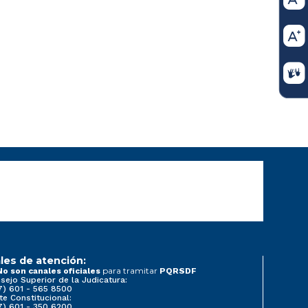
les de atención:
para tramitar
No son canales oficiales
PQRSDF
sejo Superior de la Judicatura:
7) 601 - 565 8500
te Constitucional:
7) 601 - 350 6200