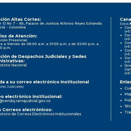
ción Altas Cortes:
Cana
e 12 No 7 - 65, Palacio de Justicia Alfonso Reyes Echandía
Estos
otá - Colombia
Con
(+5
Cor
ios de Atención:
(+5
ción Presencial:
Con
s a Viernes de 08:00 a.m. a 01:00 p.m. y de 02:00 p.m. a
(+5
0 p.m.
Com
(+5
ción de Despachos Judiciales y Sedes
Cor
istrativas:
(+5
ctorio Nacional
Dir
Car
(+5
a a su correo electrónico institucional
Enla
ores Judiciales)
Cue
Map
o electrónico institucional:
Pol
@cendoj.ramajudicial.gov.co
Sit
 Correos electrónicos:
Tra
ctorio de Correos Electrónicos Institucionales