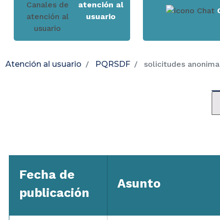
atención al
usuario
Atención al usuario
PQRSDF
solicitudes anonima
Fecha de
Asunto
publicación