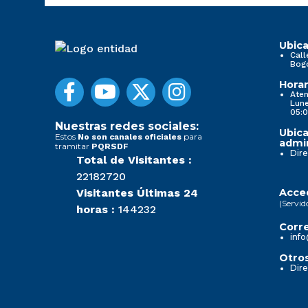
Ubica
Call
Bog
Horar
Aten
Lune
05:0
Nuestras redes sociales:
Ubica
Estos
para
No son canales oficiales
admin
tramitar
PQRSDF
Dire
Total de Visitantes :
22182720
Visitantes Últimas 24
Acced
(Servid
horas :
144232
Corre
info
Otros
Dire