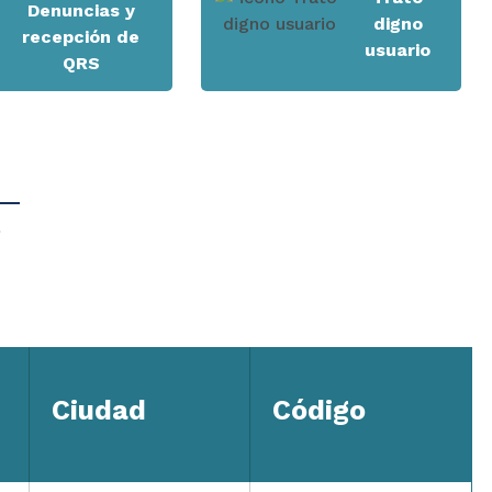
Denuncias y
digno
recepción de
usuario
QRS
3
Ciudad
Código