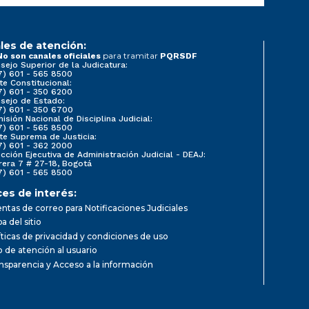
les de atención:
para tramitar
No son canales oficiales
PQRSDF
sejo Superior de la Judicatura:
7) 601 - 565 8500
te Constitucional:
7) 601 - 350 6200
sejo de Estado:
7) 601 - 350 6700
isión Nacional de Disciplina Judicial:
7) 601 - 565 8500
te Suprema de Justicia:
7) 601 - 362 2000
ección Ejecutiva de Administración Judicial - DEAJ:
rera 7 # 27-18, Bogotá
7) 601 - 565 8500
ces de interés:
ntas de correo para Notificaciones Judiciales
a del sitio
íticas de privacidad y condiciones de uso
io de atención al usuario
nsparencia y Acceso a la información