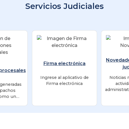
Servicios Judiciales
Novedad
Firma electrónica
ju
 procesales
Ingrese al aplicativo de
Noticias 
Firma electrónica
activid
 generadas
administrat
spachos
los Despac
 como un
ficado para
so y consulta
ón pública.