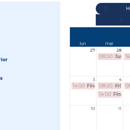
H
lun
mar
27
28
08:00
Justic
16
ior
es
3
4
14:00
Final Nacional d
08:00
IIICon
0
14:00
Final 
10
11