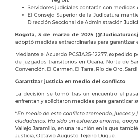
región.
Servidores judiciales contarán con medidas e
El Consejo Superior de la Judicatura mant
Dirección Seccional de Administración Judic
Bogotá, 3 de marzo de 2025 (@Judicaturacsj
adoptó medidas extraordinarias para garantizar el 
Mediante el Acuerdo PCSJA25-12277, expedido por e
de juzgados transitorios en Ocaña, Norte de Sa
Convención, El Carmen, El Tarra, Río de Oro, Sardi
Garantizar justicia en medio del conflicto
La decisión se tomó tras un encuentro el pasa
enfrentan y solicitaron medidas para garantizar su 
“
En medio de este conflicto tremendo, jueces y j
ciudadanos. Ha sido un esfuerzo enorme, apoya
Vallejo Jaramillo, en una reunión en la que tambi
Justicia, Octavio Augusto Tejeiro Duque.