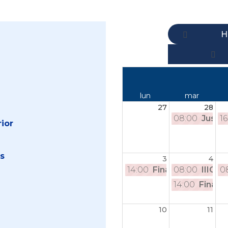
H
lun
mar
27
28
08:00
Justic
16
ior
es
3
4
14:00
Final Nacional d
08:00
IIICon
0
14:00
Final 
10
11