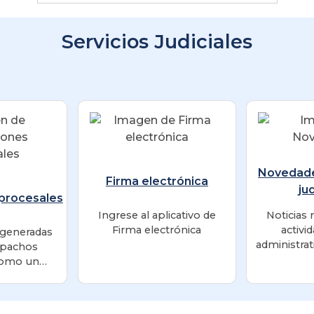
Servicios Judiciales
Novedad
Firma electrónica
ju
 procesales
Ingrese al aplicativo de
Noticias 
Firma electrónica
activid
 generadas
administrat
spachos
los Despac
 como un
ficado para
so y consulta
ón pública.