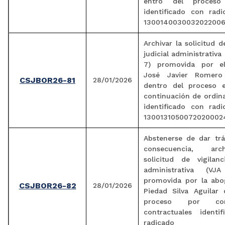
entro del proceso 
identificado con rad
1300140030032022006
Archivar la solicitud d
judicial administrativa
7) promovida por e
José Javier Romero
CSJBOR26-81
28/01/2026
dentro del proceso e
continuación de ordina
identificado con rad
1300131050072020002
Abstenerse de dar trá
consecuencia, arc
solicitud de vigilanc
administrativa (VJA
promovida por la abo
CSJBOR26-82
28/01/2026
Piedad Silva Aguilar 
proceso por contr
contractuales identi
radicado