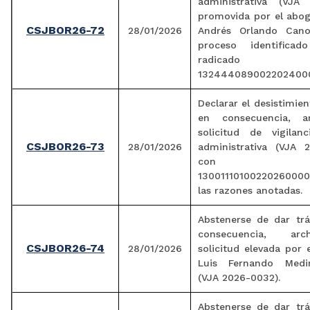
administrativa (VJA 
promovida por el abo
CSJBOR26-72
28/01/2026
Andrés Orlando Cano
proceso identifica
radicado
132444089002202400
Declarar el desistimien
en consecuencia, ar
solicitud de vigilanc
CSJBOR26-73
28/01/2026
administrativa (VJA 
con radi
1300111010022026000
las razones anotadas.
Abstenerse de dar trá
consecuencia, arc
CSJBOR26-74
28/01/2026
solicitud elevada por
Luis Fernando Medi
(VJA 2026-0032).
Abstenerse de dar trá