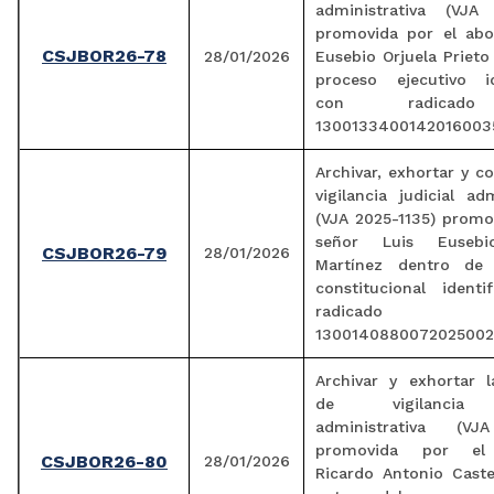
administrativa (VJA 
promovida por el ab
CSJBOR26-78
28/01/2026
Eusebio Orjuela Prieto
proceso ejecutivo id
con radicad
1300133400142016003
Archivar, exhortar y c
vigilancia judicial adm
(VJA 2025-1135) promo
señor Luis Eusebi
CSJBOR26-79
28/01/2026
Martínez dentro de 
constitucional identi
radicado
1300140880072025002
Archivar y exhortar l
de vigilancia j
administrativa (VJ
promovida por el
CSJBOR26-80
28/01/2026
Ricardo Antonio Caste