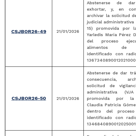
Abstenerse de dar
exhortar, y, en con
archivar la solicitud d
judicial administrativa
15) promovida por l
CSJBOR26-49
21/01/2026
Yarledis María Pérez 
del proceso ejec
alimentos de 
identificado con rad
1367340890012021000
Abstenerse de dar trá
consecuencia, arc
solicitud de vigilanc
administrativa (VJA
CSJBOR26-50
21/01/2026
promovida por la
Claudia Patricia Góme
dentro del proceso 
identificado con rad
1346840890012025001