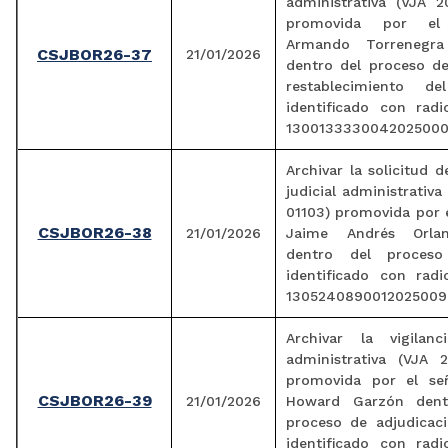
administrativa (VJA 2
promovida por el
Armando Torrenegra
CSJBOR26-37
21/01/2026
dentro del proceso de
restablecimiento de
identificado con rad
1300133330042025000
Archivar la solicitud d
judicial administrativa
01103) promovida por 
CSJBOR26-38
21/01/2026
Jaime Andrés Orla
dentro del proceso 
identificado con rad
1305240890012025009
Archivar la vigilanci
administrativa (VJA 2
promovida por el se
CSJBOR26-39
21/01/2026
Howard Garzón den
proceso de adjudicaci
identificado con rad