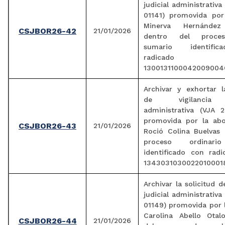
judicial administrativa
01141) promovida por
Minerva Hernández
CSJBOR26-42
21/01/2026
dentro del proces
sumario identifi
radicado
1300131100042009004
Archivar y exhortar l
de vigilancia j
administrativa (VJA 2
promovida por la ab
CSJBOR26-43
21/01/2026
Roció Colina Buelvas 
proceso ordinario
identificado con rad
1343031030022010001
Archivar la solicitud d
judicial administrativa
01149) promovida por 
Carolina Abello Otal
CSJBOR26-44
21/01/2026