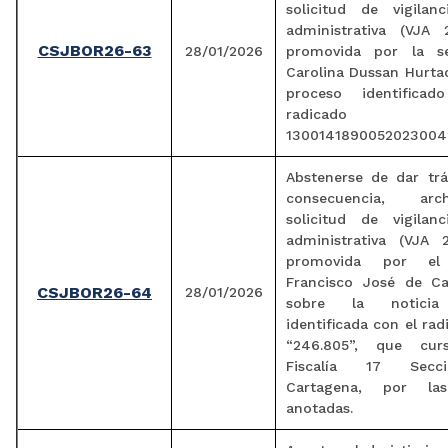
solicitud de vigilanc
administrativa (VJA 
CSJBOR26-63
28/01/2026
promovida por la s
Carolina Dussan Hurta
proceso identifica
radicado
1300141890052023004
Abstenerse de dar trá
consecuencia, arc
solicitud de vigilanc
administrativa (VJA 
promovida por el
Francisco José de Ca
CSJBOR26-64
28/01/2026
sobre la noticia 
identificada con el ra
“246.805”, que cu
Fiscalía 17 Secc
Cartagena, por la
anotadas.