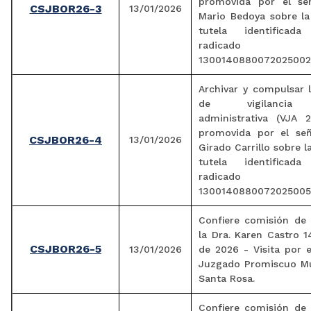
promovida por el se
CSJBOR26-3
13/01/2026
Mario Bedoya sobre la
tutela identifica
radicado
1300140880072025002
Archivar y compulsar l
de vigilancia j
administrativa (VJA 2
promovida por el se
CSJBOR26-4
13/01/2026
Girado Carrillo sobre l
tutela identifica
radicado
1300140880072025005
Confiere comisión de 
la Dra. Karen Castro 
CSJBOR26-5
13/01/2026
de 2026 - Visita por e
Juzgado Promiscuo Mu
Santa Rosa.
Confiere comisión de 