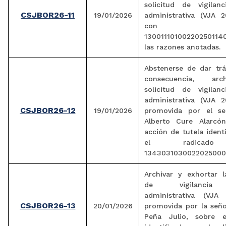
solicitud de vigilanc
CSJBOR26-11
19/01/2026
administrativa (VJA 2
con radi
1300111010022025011
las razones anotadas.
Abstenerse de dar trá
consecuencia, arc
solicitud de vigilanc
administrativa (VJA 2
CSJBOR26-12
19/01/2026
promovida por el se
Alberto Cure Alarcó
acción de tutela ident
el radicad
1343031030022025000
Archivar y exhortar l
de vigilancia j
administrativa (VJA 
CSJBOR26-13
20/01/2026
promovida por la seño
Peña Julio, sobre e