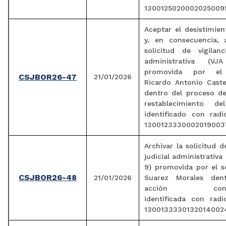
1300125020002025009
Aceptar el desistimie
y, en consecuencia, a
solicitud de vigilanc
administrativa (VJ
promovida por el
CSJBOR26-47
21/01/2026
Ricardo Antonio Caste
dentro del proceso de
restablecimiento de
identificado con rad
1300123330002019003
Archivar la solicitud d
judicial administrativa
9) promovida por el s
CSJBOR26-48
21/01/2026
Suarez Morales den
acción constit
identificada con rad
1300133330132014002