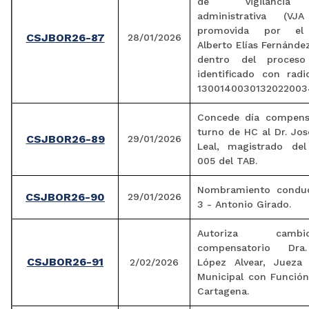
de vigilancia j
administrativa (VJA
promovida por el
CSJBOR26-87
28/01/2026
Alberto Elías Fernánde
dentro del proceso 
identificado con rad
1300140030132022003
Concede día compens
turno de HC al Dr. Jo
CSJBOR26-89
29/01/2026
Leal, magistrado de
005 del TAB.
Nombramiento conduc
CSJBOR26-90
29/01/2026
3 - Antonio Girado.
Autoriza cam
compensatorio Dra
CSJBOR26-91
2/02/2026
López Alvear, Jueza
Municipal con Funció
Cartagena.