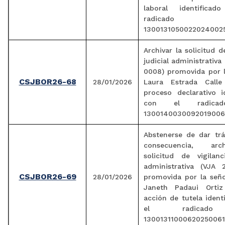
laboral identifica
radicado
13001310500220240025
Archivar la solicitud d
judicial administrativa
0008) promovida por 
CSJBOR26-68
28/01/2026
Laura Estrada Calle
proceso declarativo i
con el radica
1300140030092019006
Abstenerse de dar trá
consecuencia, arc
solicitud de vigilanc
administrativa (VJA 
CSJBOR26-69
28/01/2026
promovida por la señ
Janeth Padaui Ortiz
acción de tutela ident
el radicad
13001311000620250061