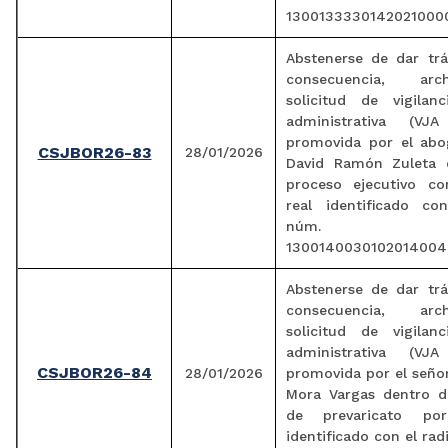
13001333301420210000
Abstenerse de dar trá
consecuencia, arc
solicitud de vigilanc
administrativa (VJA
promovida por el ab
CSJBOR26-83
28/01/2026
David Ramón Zuleta 
proceso ejecutivo co
real identificado co
núm.
1300140030102014004
Abstenerse de dar trá
consecuencia, arc
solicitud de vigilanc
administrativa (VJA
CSJBOR26-84
28/01/2026
promovida por el seño
Mora Vargas dentro d
de prevaricato po
identificado con el ra