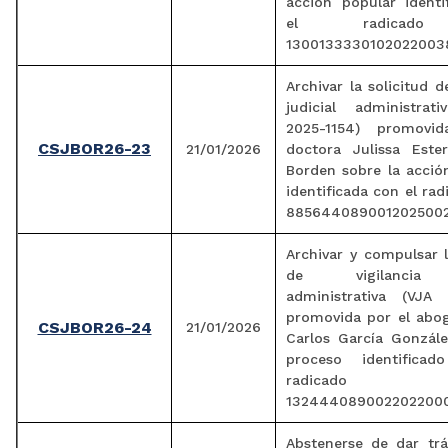
acción popular identi
el radicad
1300133330102022003
Archivar la solicitud d
judicial administra
2025-1154) promovi
CSJBOR26-23
21/01/2026
doctora Julissa Este
Borden sobre la acció
identificada con el ra
8856440890012025002
Archivar y compulsar l
de vigilancia j
administrativa (VJA 
promovida por el abog
CSJBOR26-24
21/01/2026
Carlos García Gonzále
proceso identifica
radicado
1324440890022022000
Abstenerse de dar trá