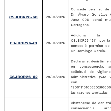
Concede permiso de 
Dr. Álvaro González 
CSJBOR26-60
28/01/2026
Juez 006 penal mun
Cartagena.
Adiciona la Res
CSJBOR25-1511, por la
CSJBOR26-61
28/01/2026
concedió permiso de 
Dr. Domingo García.
Declarar el desistimien
en consecuencia, ar
solicitud de vigilanc
CSJBOR26-62
28/01/2026
administrativa (VJA 
con radi
1300111010022026000
las razones anotadas.
Abstenerse de dar trá
consecuencia, arc