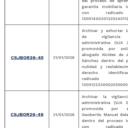
del proceso de apre
garantía mobiliaria i
con radicad
13001400301320240112
Archivar y exhortar l
de vigilancia j
administrativa (VJA 2
promovida por soli
abogado Alcides de 
CSJBOR26-45
21/01/2026
Sánchez dentro del 
nulidad y restableci
derecho identifi
radicado
1300123330002025000
Archivar la vigilanci
administrativa (VJA 2
promovida por e
CSJBOR26-46
21/01/2026
Geobertis Manuel Bel
dentro del proceso id
con radicad