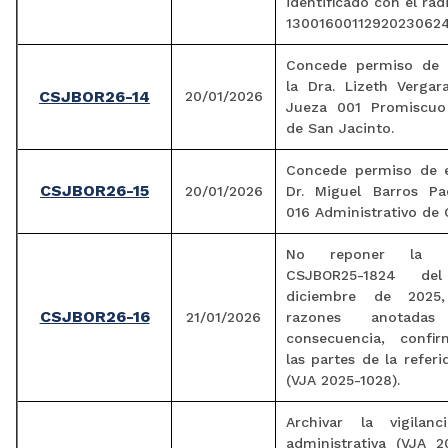
identificado con el ra
13001600112920230624
Concede permiso de 
la Dra. Lizeth Vergar
CSJBOR26-14
20/01/2026
Jueza 001 Promiscuo
de San Jacinto.
Concede permiso de e
CSJBOR26-15
20/01/2026
Dr. Miguel Barros Pad
016 Administrativo de 
No reponer la Re
CSJBOR25-1824 d
diciembre de 2025
CSJBOR26-16
21/01/2026
razones anotada
consecuencia, confi
las partes de la referi
(VJA 2025-1028).
Archivar la vigilanci
administrativa (VJA 2