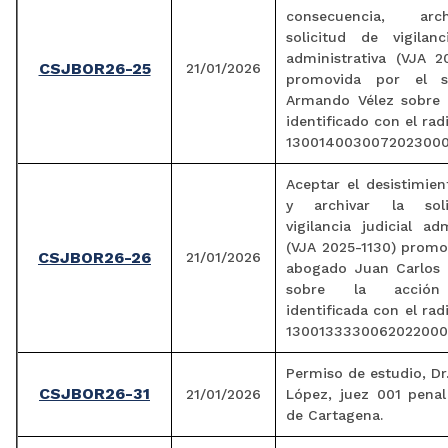
consecuencia, arc
solicitud de vigilanc
administrativa (VJA 2
CSJBOR26-25
21/01/2026
promovida por el s
Armando Vélez sobre 
identificado con el ra
1300140030072023000
Aceptar el desistimie
y archivar la sol
vigilancia judicial adm
(VJA 2025-1130) promo
CSJBOR26-26
21/01/2026
abogado Juan Carlos
sobre la acción
identificada con el ra
1300133330062022000
Permiso de estudio, Dr
CSJBOR26-31
21/01/2026
López, juez 001 penal
de Cartagena.