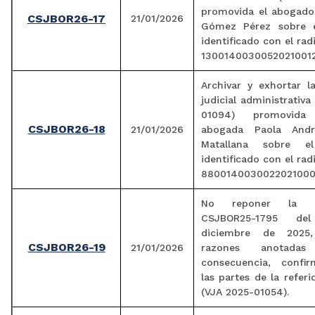
promovida el abogado
CSJBOR26-17
21/01/2026
Gómez Pérez sobre e
identificado con el ra
1300140030052021001
Archivar y exhortar la
judicial administrativa
01094) promovid
CSJBOR26-18
21/01/2026
abogada Paola Andr
Matallana sobre e
identificado con el ra
8800140030022021000
No reponer la Re
CSJBOR25-1795 d
diciembre de 2025
CSJBOR26-19
21/01/2026
razones anotada
consecuencia, confi
las partes de la referi
(VJA 2025-01054).