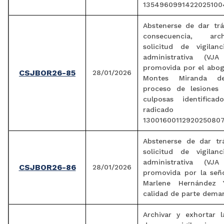
1354960991422025100
Abstenerse de dar trá
consecuencia, arc
solicitud de vigilanc
administrativa (VJA
promovida por el abog
CSJBOR26-85
28/01/2026
Montes Miranda de
proceso de lesiones 
culposas identifica
radicado
13001600112920250807
Abstenerse de dar tr
solicitud de vigilanc
administrativa (VJA
CSJBOR26-86
28/01/2026
promovida por la seño
Marlene Hernández 
calidad de parte dema
Archivar y exhortar l