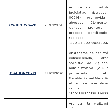
Archivar la solicitud d
judicial administrativa
00014) promovid
abogado Clemente
CSJBOR26-70
28/01/2026
Canabal Montero 
proceso identifica
radicado
1300131100072024003
Abstenerse de dar trá
consecuencia, arc
solicitud de vigilanc
administrativa (VJA 
CSJBOR26-71
28/01/2026
promovida por el
Geraldo Rafael Meza V
el proceso identific
radicado
13001310300120180022
Archivar la vigilanci