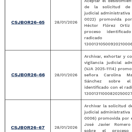
Aceptar el desistimie
de la solicitud de 
judicial administrativa
0022) promovida por
CSJBOR26-65
28/01/2026
Héctor Flórez Ortiz
proceso identifica
radicado
13001310500920210006
Archivar, exhortar y c
vigilancia judicial adm
(VJA 2025-1114) promo
CSJBOR26-66
28/01/2026
señora Carolina Ma
Sánchez sobre el
identificado con el ra
13001311000820250027
Archivar la solicitud d
judicial administrativa
0006) promovida por 
José Javier Romero
CSJBOR26-67
28/01/2026
sobre el proceso 