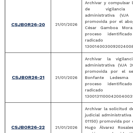
Archivar y compulsar l
de vigilancia j
administrativa (VJA 
promovida por el abo
CSJBOR26-20
21/01/2026
César Gamboa Mora
proceso identifica
radicado
1300140030092024008
Archivar la vigilanci
administrativa (VJA 2
promovida por el se
CSJBOR26-21
21/01/2026
Bonfante Ledesma 
proceso identifica
radicado
1300131100042004003
Archivar la solicitud d
judicial administrativa
01150) promovida por 
CSJBOR26-22
21/01/2026
Hugo Álvarez Rosale