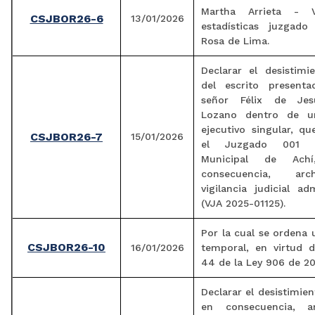
Martha Arrieta - V
CSJBOR26-6
13/01/2026
estadísticas juzgad
Rosa de Lima.
Declarar el desistimi
del escrito present
señor Félix de Je
Lozano dentro de u
ejecutivo singular, q
CSJBOR26-7
15/01/2026
el Juzgado 001 P
Municipal de Ach
consecuencia, arc
vigilancia judicial adm
(VJA 2025-01125).
Por la cual se ordena 
CSJBOR26-10
16/01/2026
temporal, en virtud d
44 de la Ley 906 de 2
Declarar el desistimien
en consecuencia, ar