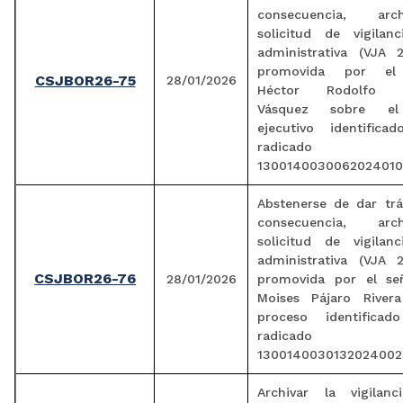
consecuencia, arc
solicitud de vigilanc
administrativa (VJA 
promovida por el
CSJBOR26-75
28/01/2026
Héctor Rodolfo C
Vásquez sobre el
ejecutivo identific
radicado
1300140030062024010
Abstenerse de dar trá
consecuencia, arc
solicitud de vigilanc
administrativa (VJA 
CSJBOR26-76
28/01/2026
promovida por el se
Moises Pájaro River
proceso identifica
radicado
1300140030132024002
Archivar la vigilanci