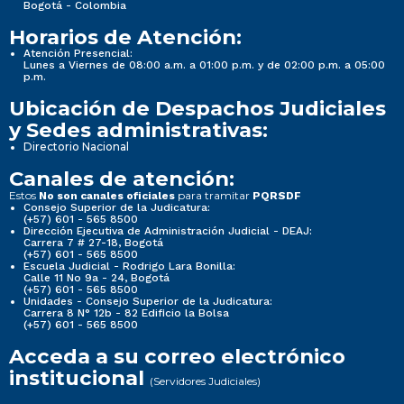
Bogotá - Colombia
Horarios de Atención:
Nueva imagen (2) (2)
Nueva imagen (2) (2)
Nueva imagen (2) (2)
Atención Presencial:
Lunes a Viernes de 08:00 a.m. a 01:00 p.m. y de 02:00 p.m. a 05:00
p.m.
Normativa Seccional
Normativa Seccional
Normativa Seccional
Ubicación de Despachos Judiciales
y Sedes administrativas:
Directorio Nacional
3. Normativa Seccional
3. Normativa Seccional
3. Normativa Seccional
Canales de atención:
Estos
para tramitar
No son canales oficiales
PQRSDF
Consejo Superior de la Judicatura:
(+57) 601 - 565 8500
Dirección Ejecutiva de Administración Judicial - DEAJ:
Carrera 7 # 27-18, Bogotá
3.1 Normativa de la Seccional
3.1 Normativa de la Seccional
3.1 Normativa de la Seccional
(+57) 601 - 565 8500
Escuela Judicial - Rodrigo Lara Bonilla:
Calle 11 No 9a - 24, Bogotá
(+57) 601 - 565 8500
3.1.1 Sistema de búsquedas de normas, propio de
3.1.1 Sistema de búsquedas de normas, propio de
3.1.1 Sistema de búsquedas de normas, propio de
Unidades - Consejo Superior de la Judicatura:
Carrera 8 N° 12b - 82 Edificio la Bolsa
la entidad.
la entidad.
la entidad.
(+57) 601 - 565 8500
Acceda a su correo electrónico
institucional
(Servidores Judiciales)