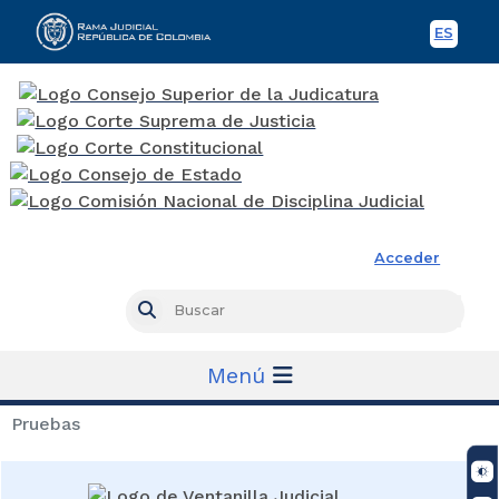
ES
Spani
Rama Judicial
Acceder
Busc
Buscar
Menú
Pruebas