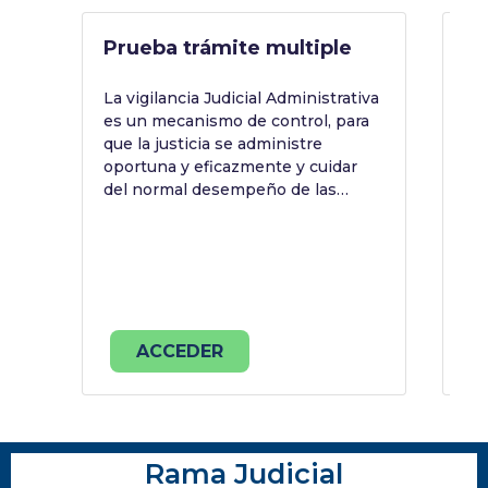
Prueba trámite multiple
Te
C
La vigilancia Judicial Administrativa
es un mecanismo de control, para
Es
que la justicia se administre
trá
oportuna y eficazmente y cuidar
Do
del normal desempeño de las
labores de funcionarios y
empleados de los despachos
judiciales, ubicados en el ámbito
territorial de circunscripción
territorial de los Consejos
Seccionales de la Judicatura.
ACCEDER
Rama Judicial