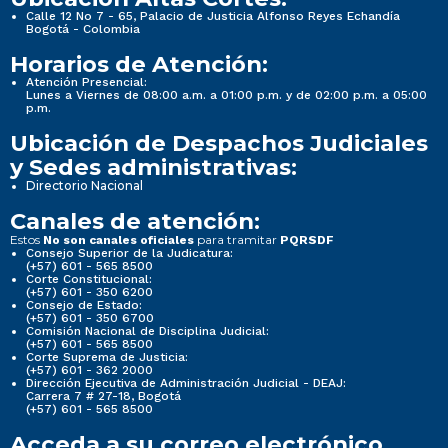
Calle 12 No 7 - 65, Palacio de Justicia Alfonso Reyes Echandía
Bogotá - Colombia
Horarios de Atención:
Atención Presencial:
Lunes a Viernes de 08:00 a.m. a 01:00 p.m. y de 02:00 p.m. a 05:00
p.m.
Ubicación de Despachos Judiciales
y Sedes administrativas:
Directorio Nacional
Canales de atención:
Estos
para tramitar
No son canales oficiales
PQRSDF
Consejo Superior de la Judicatura:
(+57) 601 - 565 8500
Corte Constitucional:
(+57) 601 - 350 6200
Consejo de Estado:
(+57) 601 - 350 6700
Comisión Nacional de Disciplina Judicial:
(+57) 601 - 565 8500
Corte Suprema de Justicia:
(+57) 601 - 362 2000
Dirección Ejecutiva de Administración Judicial - DEAJ:
Carrera 7 # 27-18, Bogotá
(+57) 601 - 565 8500
Acceda a su correo electrónico