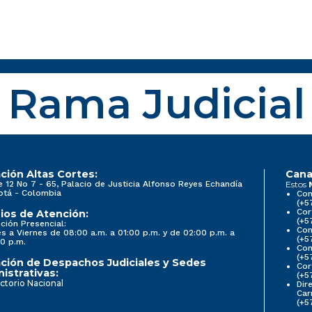
Rama Judicial
ción Altas Cortes:
Cana
e 12 No 7 - 65, Palacio de Justicia Alfonso Reyes Echandía
Estos
otá - Colombia
Con
(+5
Cor
ios de Atención:
(+5
ción Presencial:
Con
s a Viernes de 08:00 a.m. a 01:00 p.m. y de 02:00 p.m. a
(+5
0 p.m.
Com
(+5
ción de Despachos Judiciales y Sedes
Cor
istrativas:
(+5
ctorio Nacional
Dir
Car
(+5