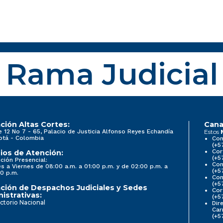
Rama Judicial
ción Altas Cortes:
Cana
e 12 No 7 - 65, Palacio de Justicia Alfonso Reyes Echandía
Estos
otá - Colombia
Con
(+5
Cor
ios de Atención:
(+5
ción Presencial:
Con
s a Viernes de 08:00 a.m. a 01:00 p.m. y de 02:00 p.m. a
(+5
0 p.m.
Com
(+5
ción de Despachos Judiciales y Sedes
Cor
istrativas:
(+5
ctorio Nacional
Dir
Car
(+5