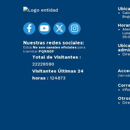
Ubica
Call
Bog
Horar
Aten
Lune
05:0
Nuestras redes sociales:
Ubica
Estos
para
No son canales oficiales
admin
tramitar
PQRSDF
Dire
Total de Visitantes :
22229590
Visitantes Últimas 24
Acced
(Servid
horas :
124873
Corre
info
Otros
Dire