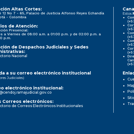
ción Altas Cortes:
Cana
e 12 No 7 - 65, Palacio de Justicia Alfonso Reyes Echandía
Estos
otá - Colombia
Con
(+5
Cor
ios de Atención:
(+5
ción Presencial:
Con
s a Viernes de 08:00 a.m. a 01:00 p.m. y de 02:00 p.m. a
(+5
0 p.m.
Com
(+5
ción de Despachos Judiciales y Sedes
Cor
istrativas:
(+5
ctorio Nacional
Dir
Car
(+5
a a su correo electrónico institucional
Enla
ores Judiciales)
Cue
Map
o electrónico institucional:
Pol
@cendoj.ramajudicial.gov.co
Sit
 Correos electrónicos:
Tra
ctorio de Correos Electrónicos Institucionales