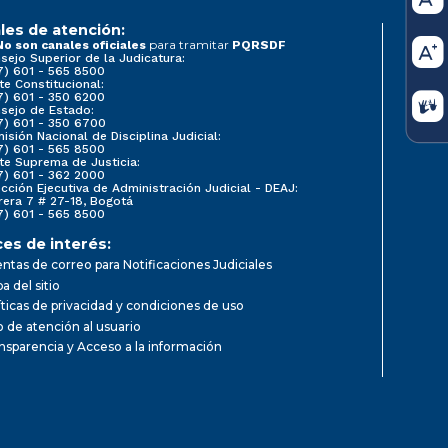
les de atención:
para tramitar
No son canales oficiales
PQRSDF
sejo Superior de la Judicatura:
7) 601 - 565 8500
te Constitucional:
7) 601 - 350 6200
sejo de Estado:
7) 601 - 350 6700
isión Nacional de Disciplina Judicial:
7) 601 - 565 8500
te Suprema de Justicia:
7) 601 - 362 2000
ección Ejecutiva de Administración Judicial - DEAJ:
rera 7 # 27-18, Bogotá
7) 601 - 565 8500
ces de interés:
ntas de correo para Notificaciones Judiciales
a del sitio
íticas de privacidad y condiciones de uso
io de atención al usuario
nsparencia y Acceso a la información