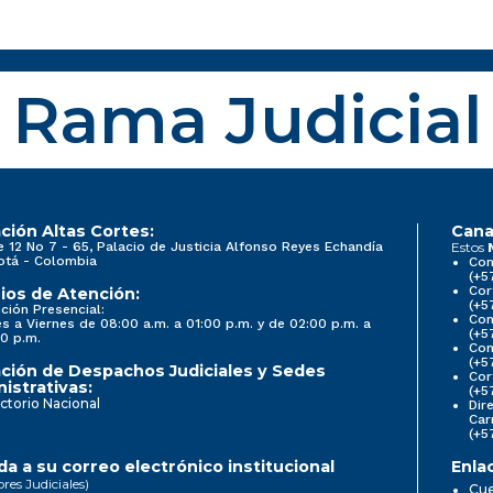
Rama Judicial
ción Altas Cortes:
Cana
e 12 No 7 - 65, Palacio de Justicia Alfonso Reyes Echandía
Estos
otá - Colombia
Con
(+5
Cor
ios de Atención:
(+5
ción Presencial:
Con
s a Viernes de 08:00 a.m. a 01:00 p.m. y de 02:00 p.m. a
(+5
0 p.m.
Com
(+5
ción de Despachos Judiciales y Sedes
Cor
istrativas:
(+5
ctorio Nacional
Dir
Car
(+5
a a su correo electrónico institucional
Enla
ores Judiciales)
Cue