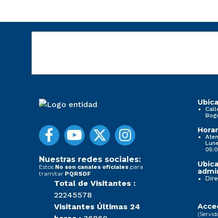
Ubica
Call
Bog
Horar
Aten
Lune
05:0
Nuestras redes sociales:
Ubica
Estos
para
No son canales oficiales
admin
tramitar
PQRSDF
Dire
Total de Visitantes :
22245578
Visitantes Últimas 24
Acced
(Servid