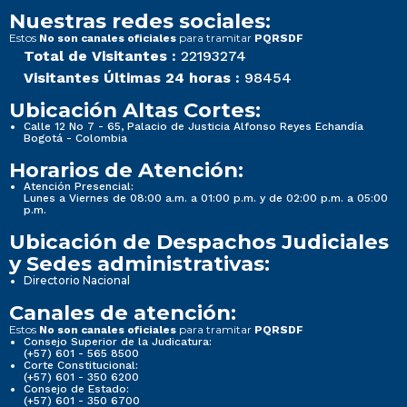
Nuestras redes sociales:
Estos
para tramitar
No son canales oficiales
PQRSDF
Total de Visitantes :
22193274
Visitantes Últimas 24 horas :
98454
Ubicación Altas Cortes:
Calle 12 No 7 - 65, Palacio de Justicia Alfonso Reyes Echandía
Bogotá - Colombia
Horarios de Atención:
Atención Presencial:
Lunes a Viernes de 08:00 a.m. a 01:00 p.m. y de 02:00 p.m. a 05:00
p.m.
Ubicación de Despachos Judiciales
y Sedes administrativas:
Directorio Nacional
Canales de atención:
Estos
para tramitar
No son canales oficiales
PQRSDF
Consejo Superior de la Judicatura:
(+57) 601 - 565 8500
Corte Constitucional:
(+57) 601 - 350 6200
Consejo de Estado:
(+57) 601 - 350 6700