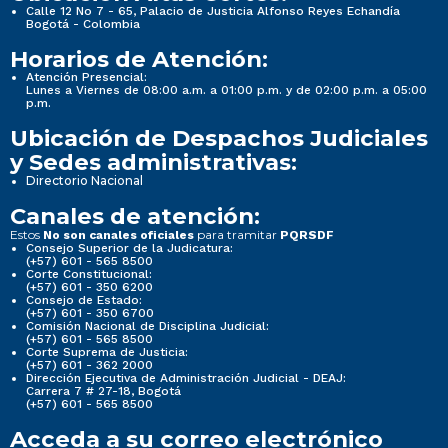
Calle 12 No 7 - 65, Palacio de Justicia Alfonso Reyes Echandía
Bogotá - Colombia
Horarios de Atención:
Atención Presencial:
Lunes a Viernes de 08:00 a.m. a 01:00 p.m. y de 02:00 p.m. a 05:00
p.m.
Ubicación de Despachos Judiciales
y Sedes administrativas:
Directorio Nacional
Canales de atención:
Estos
para tramitar
No son canales oficiales
PQRSDF
Consejo Superior de la Judicatura:
(+57) 601 - 565 8500
Corte Constitucional:
(+57) 601 - 350 6200
Consejo de Estado:
(+57) 601 - 350 6700
Comisión Nacional de Disciplina Judicial:
(+57) 601 - 565 8500
Corte Suprema de Justicia:
(+57) 601 - 362 2000
Dirección Ejecutiva de Administración Judicial - DEAJ:
Carrera 7 # 27-18, Bogotá
(+57) 601 - 565 8500
Acceda a su correo electrónico