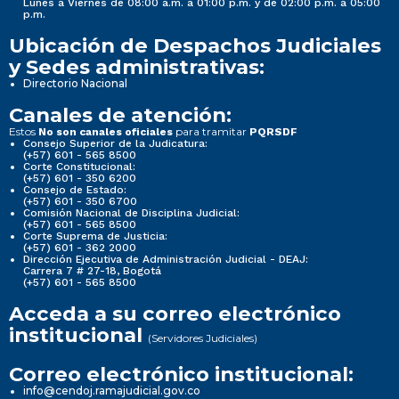
Lunes a Viernes de 08:00 a.m. a 01:00 p.m. y de 02:00 p.m. a 05:00
p.m.
Ubicación de Despachos Judiciales
y Sedes administrativas:
Directorio Nacional
Canales de atención:
Estos
para tramitar
No son canales oficiales
PQRSDF
Consejo Superior de la Judicatura:
(+57) 601 - 565 8500
Corte Constitucional:
(+57) 601 - 350 6200
Consejo de Estado:
(+57) 601 - 350 6700
Comisión Nacional de Disciplina Judicial:
(+57) 601 - 565 8500
Corte Suprema de Justicia:
(+57) 601 - 362 2000
Dirección Ejecutiva de Administración Judicial - DEAJ:
Carrera 7 # 27-18, Bogotá
(+57) 601 - 565 8500
Acceda a su correo electrónico
institucional
(Servidores Judiciales)
Correo electrónico institucional:
info@cendoj.ramajudicial.gov.co