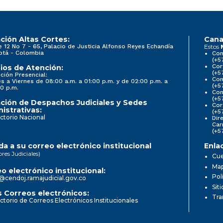
ción Altas Cortes:
Cana
e 12 No 7 - 65, Palacio de Justicia Alfonso Reyes Echandía
Estos
otá - Colombia
Con
(+5
Cor
ios de Atención:
(+5
ción Presencial:
Con
s a Viernes de 08:00 a.m. a 01:00 p.m. y de 02:00 p.m. a
(+5
0 p.m.
Com
(+5
ción de Despachos Judiciales y Sedes
Cor
istrativas:
(+5
ctorio Nacional
Dir
Car
(+5
a a su correo electrónico institucional
Enla
ores Judiciales)
Cue
Map
o electrónico institucional:
Pol
@cendoj.ramajudicial.gov.co
Sit
 Correos electrónicos:
Tra
ctorio de Correos Electrónicos Institucionales