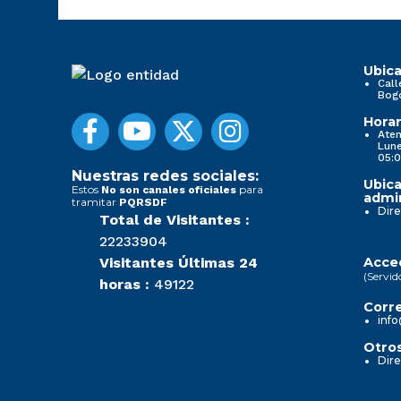
Ubica
Call
Bog
Horar
Aten
Lune
05:0
Nuestras redes sociales:
Ubica
Estos
para
No son canales oficiales
admin
tramitar
PQRSDF
Dire
Total de Visitantes :
22233904
Visitantes Últimas 24
Acced
(Servid
horas :
49122
Corre
info
Otros
Dire