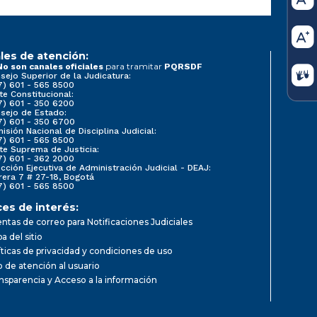
les de atención:
para tramitar
No son canales oficiales
PQRSDF
sejo Superior de la Judicatura:
7) 601 - 565 8500
te Constitucional:
7) 601 - 350 6200
sejo de Estado:
7) 601 - 350 6700
isión Nacional de Disciplina Judicial:
7) 601 - 565 8500
te Suprema de Justicia:
7) 601 - 362 2000
ección Ejecutiva de Administración Judicial - DEAJ:
rera 7 # 27-18, Bogotá
7) 601 - 565 8500
ces de interés:
ntas de correo para Notificaciones Judiciales
a del sitio
íticas de privacidad y condiciones de uso
io de atención al usuario
nsparencia y Acceso a la información