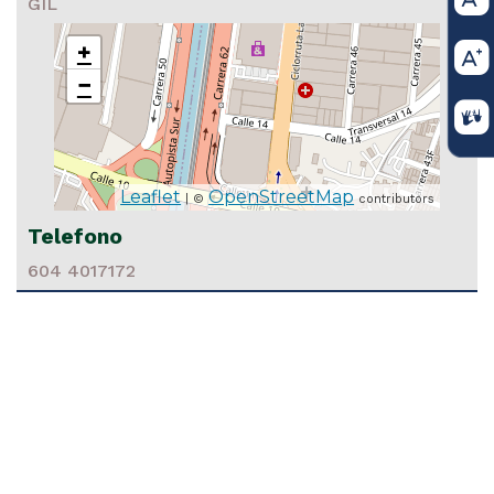
GIL
+
−
16 2024
Leaflet
OpenStreetMap
| ©
contributors
IVIL Medellín, 16 de abril de 2024 La Sala Civil del Tribunal
lín INVITA A los interesados, en desempeñar en PROVISIO
Telefono
 de Juez Primero Civil del Circuito de Bello (Ant.) y Juez Veint
604 4017172