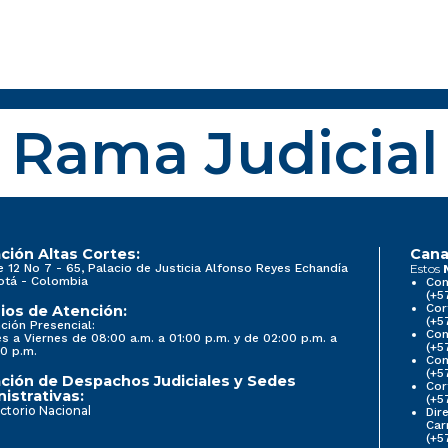
Rama Judicial
ción Altas Cortes:
Cana
e 12 No 7 - 65, Palacio de Justicia Alfonso Reyes Echandía
Estos
otá - Colombia
Con
(+5
Cor
ios de Atención:
(+5
ción Presencial:
Con
s a Viernes de 08:00 a.m. a 01:00 p.m. y de 02:00 p.m. a
(+5
0 p.m.
Com
(+5
ción de Despachos Judiciales y Sedes
Cor
istrativas:
(+5
ctorio Nacional
Dir
Car
(+5