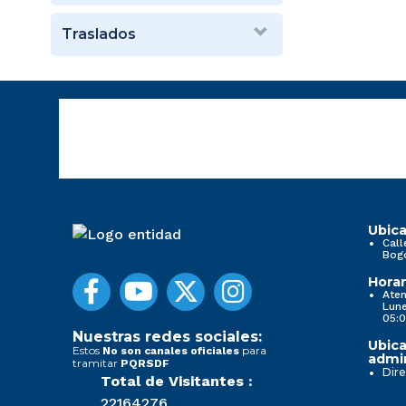
Traslados
Ubica
Call
Bog
Horar
Aten
Lune
05:0
Nuestras redes sociales:
Ubica
Estos
para
No son canales oficiales
admin
tramitar
PQRSDF
Dire
Total de Visitantes :
22164276