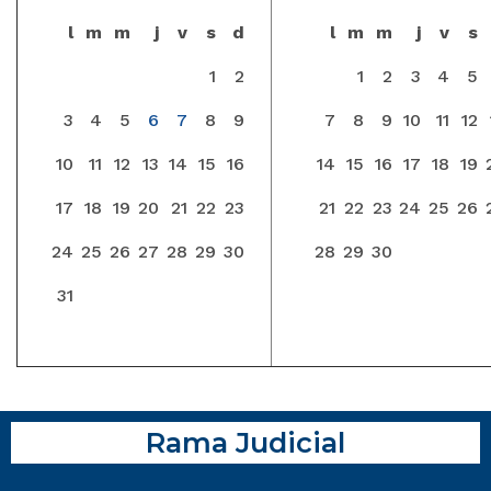
l
m
m
j
v
s
d
l
m
m
j
v
s
1
2
1
2
3
4
5
3
4
5
6
7
8
9
7
8
9
10
11
12
10
11
12
13
14
15
16
14
15
16
17
18
19
17
18
19
20
21
22
23
21
22
23
24
25
26
24
25
26
27
28
29
30
28
29
30
31
Rama Judicial