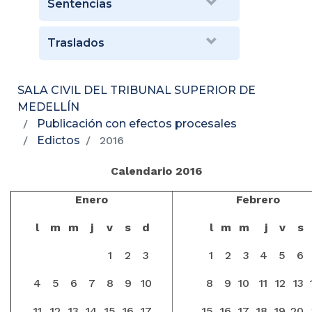
Sentencias
Traslados
SALA CIVIL DEL TRIBUNAL SUPERIOR DE
MEDELLÍN
Publicación con efectos procesales
Edictos
2016
Calendario 2016
Enero
Febrero
l
m
m
j
v
s
d
l
m
m
j
v
s
1
2
3
1
2
3
4
5
6
4
5
6
7
8
9
10
8
9
10
11
12
13
11
12
13
14
15
16
17
15
16
17
18
19
20