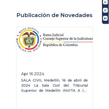
Publicación de Novedades
Apr 16 2024
SALA CIVIL Medellín, 16 de abril de
S
2024 La Sala Civil del Tribunal
2
Superior de Medellín INVITA A los
S
interesados que hagan parte o no de
i
la lista de elegibles, en desempeñar
P
en PROVISIONALIDAD el cargo de
J