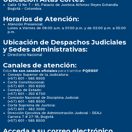
Calle 12 No 7 - 65, Palacio de Justicia Alfonso Reyes Echandía
Bogotá - Colombia
Horarios de Atención:
Atención Presencial:
Lunes a Viernes de 08:00 a.m. a 01:00 p.m. y de 02:00 p.m. a 05:00
p.m.
Ubicación de Despachos Judiciales
y Sedes administrativas:
Directorio Nacional
Canales de atención:
Estos
para tramitar
No son canales oficiales
PQRSDF
Consejo Superior de la Judicatura:
(+57) 601 - 565 8500
Corte Constitucional:
(+57) 601 - 350 6200
Consejo de Estado:
(+57) 601 - 350 6700
Comisión Nacional de Disciplina Judicial:
(+57) 601 - 565 8500
Corte Suprema de Justicia:
(+57) 601 - 362 2000
Dirección Ejecutiva de Administración Judicial - DEAJ:
Carrera 7 # 27-18, Bogotá
(+57) 601 - 565 8500
Acceda a su correo electrónico